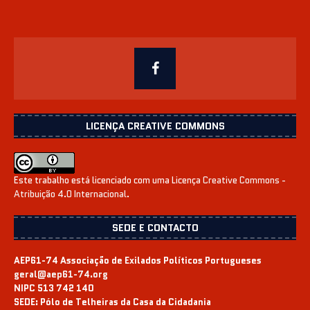
LICENÇA CREATIVE COMMONS
Este trabalho está licenciado com uma Licença
Creative Commons -
Atribuição 4.0 Internacional
.
SEDE E CONTACTO
AEP61-74 Associação de Exilados Políticos Portugueses
geral@aep61-74.org
NIPC 513 742 140
SEDE:
Pólo de Telheiras da Casa da Cidadania