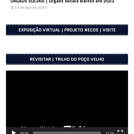
ÓRGÃOS SOCIAIS | Órgãos sociais eleitos até 2023
14 de Agosto, 2020
EXPOSIÇÃO VIRTUAL | PROJETO #ECOS | VISITE
REVISITAR | TRILHO DO POÇO VELHO
Reprodutor
de
vídeo
00:00
17:24