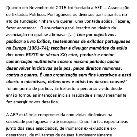
Quando em Novembro de 2015 foi fundada a AEP – Associação
de Exilados Políticos Portugueses os diversos participantes no
ato de fundação tinham um querer, uma vontade sólida. Fazer e,
fazer acontecer. O enunciado geral inscrito no ideário da
associação no qual se afirmava: (…)
tem por objectivos,
publicar o livro Exílios, testemunhos de exilados portugueses
na Europa (1961-74); recolher e divulgar memórias do exílio
dos anos 60/70 do século XX; criar, produzir e apoiar
comunicação multimédia sobre o mesmo período; apoiar
desenvolver iniciativas pela paz, pelos direitos humanos,
contra a guerra. É uma organização sem fins lucrativos e está
aberta a iniciativas, defensores e ativistas destas causas
”
foi um ponto de partida
.
Entretanto o percurso vivido desde
então tornou as intenções iniciais realidade e simultaneamente
fez emergir novos desafios.
A AEP está hoje comprometida com várias dinâmicas na
sociedade portuguesa e até europeia. Criou fortes expectativas
junto dos seus associados, de inúmeros ex-exilados e ex-
desertores, de militantes de causas fundamentalmente