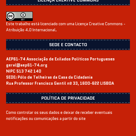
LICENÇA CREATIVE COMMONS
Este trabalho está licenciado com uma Licença
Creative Commons -
Atribuição 4.0 Internacional
.
SEDE E CONTACTO
AEP61-74 Associação de Exilados Políticos Portugueses
geral@aep61-74.org
NIPC 513 742 140
SEDE:
Pólo de Telheiras da Casa da Cidadania
Rua Professor Francisco Gentil nº 33, 1600-622 LISBOA
POLÍTICA DE PRIVACIDADE
Como controlar os seus dados e deixar de receber eventuais
notificações ou comunicações a partir do site