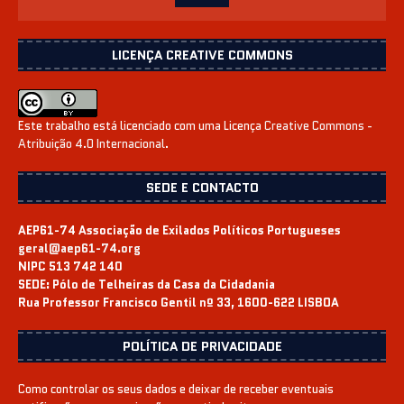
LICENÇA CREATIVE COMMONS
Este trabalho está licenciado com uma Licença
Creative Commons -
Atribuição 4.0 Internacional
.
SEDE E CONTACTO
AEP61-74 Associação de Exilados Políticos Portugueses
geral@aep61-74.org
NIPC 513 742 140
SEDE:
Pólo de Telheiras da Casa da Cidadania
Rua Professor Francisco Gentil nº 33, 1600-622 LISBOA
POLÍTICA DE PRIVACIDADE
Como controlar os seus dados e deixar de receber eventuais