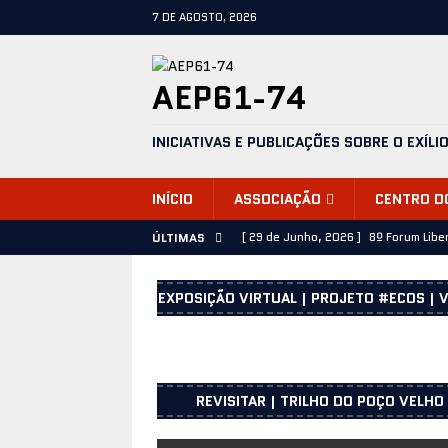
7 DE AGOSTO, 2026
AEP61-74
INICIATIVAS E PUBLICAÇÕES SOBRE O EXÍLI
INÍCIO
ASSOCIAÇÃO
CENTRO D
[ 29 de Junho, 2026 ]
8º Forum Libe
ÚLTIMAS
[ 28 de Junho, 2026 ]
José Emílio C
EXPOSIÇÃO VIRTUAL | PROJETO #ECOS | V
[ 25 de Junho, 2026 ]
25 de Abril d
UNICEPE – Porto
INFORMAÇÕES
[ 25 de Junho, 2026 ]
Os presos pol
REVISITAR | TRILHO DO POÇO VELHO
2025
INFORMAÇÕES
[ 23 de Julho, 2026 ]
Sessão de apr