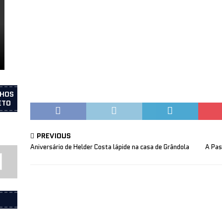
 Porto
INFORMAÇÕES
LHOS
ETO
PREVIOUS
Aniversário de Helder Costa lápide na casa de Grândola
A Pas