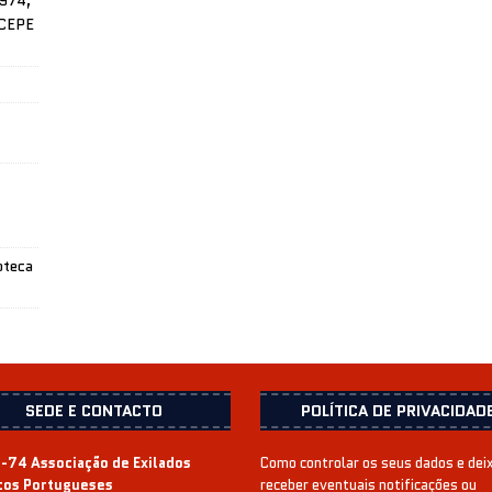
ICEPE
oteca
SEDE E CONTACTO
POLÍTICA DE PRIVACIDAD
-74 Associação de Exilados
Como controlar os seus dados e dei
icos Portugueses
receber eventuais notificações ou