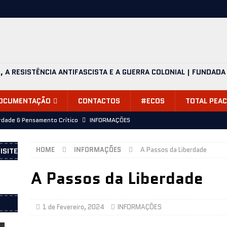
O, A RESISTÊNCIA ANTIFASCISTA E A GUERRA COLONIAL | FUNDADA
OCUMENTAÇÃO
CONTACTOS
#ECOS
TOTAL PEAC
rdade & Pensamento Crítico
INFORMAÇÕES
alvário, mais uma despedida (24.06.2026)
INFORMAÇÕES
HOME
INFORMAÇÕES
A Passos da Liberdade
ISITE
e 1974, Onde Estávamos? – Apresentação 11 de Julho 2026,
A Passos da Liberdade
íticos durante a ditadura – Biblioteca de Alcântara 29 de julho
1 de Fevereiro, 2024
INFORMAÇÕES
esentação do livro 25 de Abril 1974, Onde estávamos? – 11 de