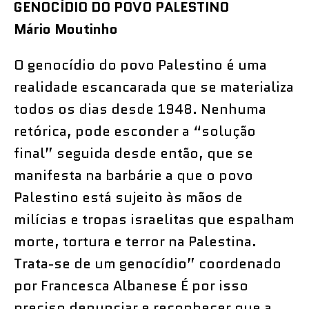
GENOCÍDIO DO POVO PALESTINO
Mário Moutinho
O genocídio do povo Palestino é uma
realidade escancarada que se materializa
todos os dias desde 1948. Nenhuma
retórica, pode esconder a “solução
final” seguida desde então, que se
manifesta na barbárie a que o povo
Palestino está sujeito às mãos de
milícias e tropas israelitas que espalham
morte, tortura e terror na Palestina.
Trata-se de um genocídio” coordenado
por Francesca Albanese É por isso
preciso denunciar e reconhecer que a