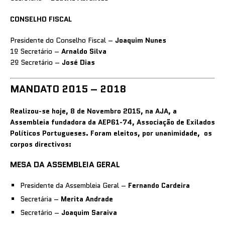
CONSELHO FISCAL
Presidente do Conselho Fiscal –
Joaquim Nunes
1º Secretário –
Arnaldo Silva
2º Secretário –
José Dias
MANDATO 2015 – 2018
Realizou-se hoje, 8 de Novembro 2015, na AJA, a
Assembleia fundadora da AEP61-74, Associação de Exilados
Políticos Portugueses.
Foram eleitos, por unanimidade, os
corpos directivos:
MESA DA ASSEMBLEIA GERAL
Presidente da Assembleia Geral –
Fernando Cardeira
Secretária –
Merita Andrade
Secretário –
Joaquim Saraiva