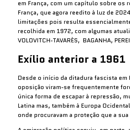
em França, com um capítulo sobre os 
França, que agora reedito à luz de 20
limitações pois resulta essencialmente
recolhida em 1972, com algumas atual
VOLOVITCH-TAVARÈS, BAGANHA, PEREIR
Exílio anterior a 1961
Desde o início da ditadura fascista em
oposição viram-se frequentemente forç
única forma de escapar à repressão, mu
Latina mas, também à Europa Ocidental
onde procuravam a proteção que a sua s