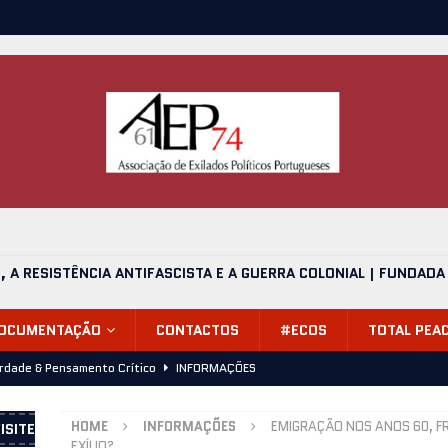
O, A RESISTÊNCIA ANTIFASCISTA E A GUERRA COLONIAL | FUNDADA
DOCUMENTAÇÃO
CONTACTOS
#ECOS
TOTAL PEA
erdade & Pensamento Crítico
INFORMAÇÕES
alvário, mais uma despedida (24.06.2026)
INFORMAÇÕES
HOME
INFORMAÇÕES
EMIGRAÇÃO NOS ANOS 60, F
ISITE
de 1974, Onde Estávamos? – Apresentação 11 de Julho 2026,
EXÍLIO?