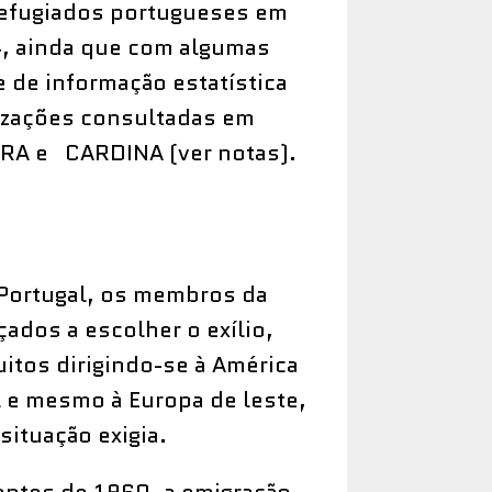
refugiados portugueses em
24, ainda que com algumas
 de informação estatística
izações consultadas em
A e CARDINA (ver notas).
 Portugal, os membros da
ados a escolher o exílio,
itos dirigindo-se à América
 e mesmo à Europa de leste,
ituação exigia.