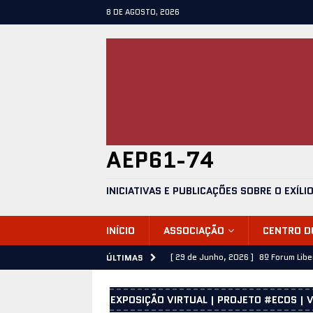
8 DE AGOSTO, 2026
AEP61-74
INICIATIVAS E PUBLICAÇÕES SOBRE O EXÍLI
INÍCIO
ASSOCIAÇÃO
CENTRO 
[ 29 de Junho, 2026 ]
8º Forum Lib
ÚLTIMAS
[ 28 de Junho, 2026 ]
José Emílio C
EXPOSIÇÃO VIRTUAL | PROJETO #ECOS | V
[ 25 de Junho, 2026 ]
25 de Abril 