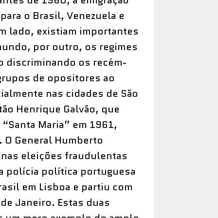
 antes de 1960, a emigração
para o Brasil, Venezuela e
m lado, existiam importantes
mundo, por outro, os regimes
ão discriminando os recém-
grupos de opositores ao
cialmente nas cidades de São
itão Henrique Galvão, que
s “Santa Maria” em 1961,
o. O General Humberto
 nas eleições fraudulentas
 polícia política portuguesa
asil em Lisboa e partiu com
 de Janeiro. Estas duas