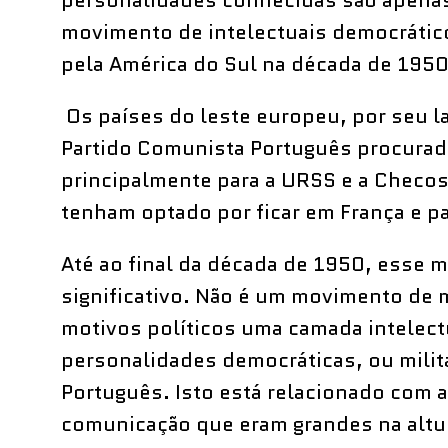
personalidades conhecidas são apena
movimento de intelectuais democrátic
pela América do Sul na década de 1950
Os países do leste europeu, por seu 
Partido Comunista Português procurado
principalmente para a URSS e a Checos
tenham optado por ficar em França e pa
Até ao final da década de 1950, esse m
significativo. Não é um movimento de 
motivos políticos uma camada intelec
personalidades democráticas, ou milit
Português. Isto está relacionado com a
comunicação que eram grandes na altur