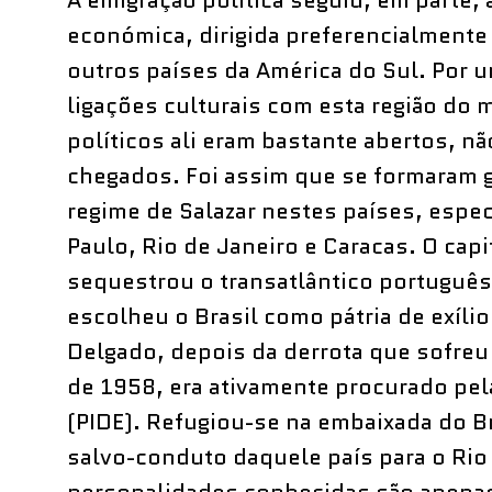
A emigração política seguiu, em parte,
económica, dirigida preferencialmente 
outros países da América do Sul. Por u
ligações culturais com esta região do 
políticos ali eram bastante abertos, n
chegados. Foi assim que se formaram 
regime de Salazar nestes países, espe
Paulo, Rio de Janeiro e Caracas. O cap
sequestrou o transatlântico portuguê
escolheu o Brasil como pátria de exíli
Delgado, depois da derrota que sofreu
de 1958, era ativamente procurado pela
(PIDE). Refugiou-se na embaixada do Br
salvo-conduto daquele país para o Rio