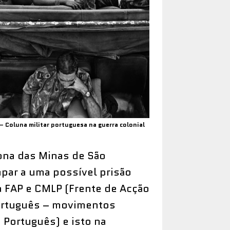
 Coluna militar portuguesa na guerra colonial
zona das Minas de São
apar a uma possível prisão
a FAP e CMLP (Frente de Acção
Português – movimentos
 Português) e isto na