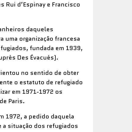
s Rui d’Espinay e Francisco
anheiros daqueles
 uma organização francesa
refugiados, fundada em 1939,
uprès Des Évacués).
rientou no sentido de obter
ente o estatuto de refugiado
lizar em 1971-1972 os
de Paris.
em 1972, a pedido daquela
 a situação dos refugiados