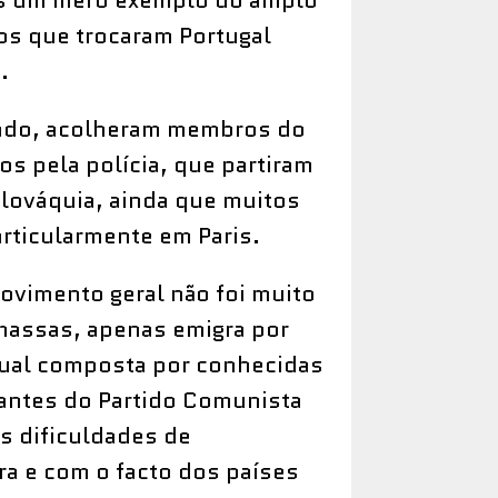
s um mero exemplo do amplo
os que trocaram Portugal
.
lado, acolheram membros do
s pela polícia, que partiram
lováquia, ainda que muitos
rticularmente em Paris.
ovimento geral não foi muito
massas, apenas emigra por
tual composta por conhecidas
antes do Partido Comunista
s dificuldades de
a e com o facto dos países