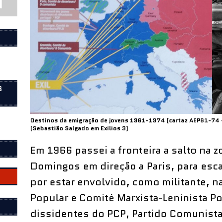
S
Destinos da emigração de jovens 1961-1974 (cartaz AEP61-74 –
(Sebastião Salgado em Exílios 3)
Em 1966 passei a fronteira a salto na 
Domingos em direção a Paris, para esc
por estar envolvido, como militante, n
Popular e Comité Marxista-Leninista 
dissidentes do PCP, Partido Comunista