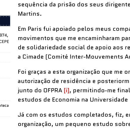
sequência da prisão dos seus dirigente
Martins.
Em Paris fui apoiado pelos meus comp
1974,
movimentos que me encaminharam para
ICEPE
de solidariedade social de apoio aos 
a Cimade (Comité Inter-Mouvements A
Foi graças a esta organização que me o
autorização de residência e posteriorm
junto do OFPRA
[i]
, permitindo-me fina
estudos de Economia na Universidade 
oteca
Já com os estudos completados, fiz, 
organização, um pequeno estudo sobre