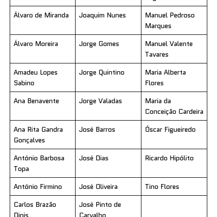
Álvaro de Miranda
Joaquim Nunes
Manuel Pedroso
Marques
Álvaro Moreira
Jorge Gomes
Manuel Valente
Tavares
Amadeu Lopes
Jorge Quintino
Maria Alberta
Sabino
Flores
Ana Benavente
Jorge Valadas
Maria da
Conceição Cardeira
Ana Rita Gandra
José Barros
Óscar Figueiredo
Gonçalves
António Barbosa
José Dias
Ricardo Hipólito
Topa
António Firmino
José Oliveira
Tino Flores
Carlos Brazão
José Pinto de
Dinis
Carvalho