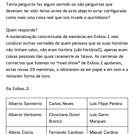
Tanta pergunta faz algum sentido ou são perguntas que
deveriam ter sido feitas antes de este objecto estar configurado
como mais uma coisa real que nos invade o quotidiano?
Quem responde?
A materialização concretizada de memórias em Exilios.1 veio
catalizar outras vontades de quem pensava que as suas histórias
não tinham valor, não eram história (são história2), apenas eram
coisas pessoais das quais raramente se falava. As centenas de
contactos que fizemos no “road show” de Exilios.1 ajudaram,
estas novas 29 memórias, a rebaterem-se em papel e em som e a
tomarem forma de livro.
Eis Exílios.2.
Alberto Sarmento
Carlos Neves
Luís Filipe Pereira
Alberto Veríssimo
Christiane Duret
Luís Garro
Branco
Marques
Albino Costa
Fernando Cardoso
Miguel Cardina