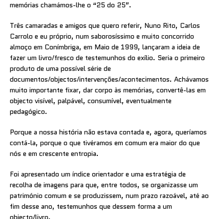
memórias chamámos-lhe o “25 do 25”.
Três camaradas e amigos que quero referir, Nuno Rito, Carlos
Carrolo e eu próprio, num saborosíssimo e muito concorrido
almoço em Conímbriga, em Maio de 1999, lançaram a ideia de
fazer um livro/fresco de testemunhos do exílio. Seria o primeiro
produto de uma possível série de
documentos/objectos/intervenções/acontecimentos. Achávamos
muito importante fixar, dar corpo às memórias, convertê-las em
objecto visível, palpável, consumível, eventualmente
pedagógico.
Porque a nossa história não estava contada e, agora, queríamos
contá-la, porque o que tivéramos em comum era maior do que
nós e em crescente entropia.
Foi apresentado um índice orientador e uma estratégia de
recolha de imagens para que, entre todos, se organizasse um
património comum e se produzissem, num prazo razoável, até ao
fim desse ano, testemunhos que dessem forma a um
objecto/livro.