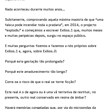
Nada aconteceu durante muitos anos…
Subitamente, comprovando aquela máxima maoista de que “uma
faísca pode incendiar toda a pradaria”, em 2014, o projecto
“explodiu” e começámos a escrever Exílios.1 que, muitos meses
e muitas peripécias depois, surgiu no espaço público.
E muitas perguntas fizemos e fazemos a nós próprios sobre
Exílios.1 e, agora, sobre Exílios.2:
Porquê esta gestação tão prolongada?
Porquê este amadurecimento tão longo?
Corre-se o risco de que o real se torne ficção?
Este real é o de agora ou é uma vã tentativa de restituir, no
presente, outro real conservado em resina de âmbar?
Haverá memórias congeladas que, por via do microondas da