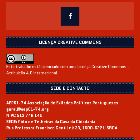
LICENÇA CREATIVE COMMONS
Este trabalho está licenciado com uma Licença
Creative Commons -
Atribuição 4.0 Internacional
.
SEDE E CONTACTO
AEP61-74 Associação de Exilados Políticos Portugueses
geral@aep61-74.org
NIPC 513 742 140
SEDE:
Pólo de Telheiras da Casa da Cidadania
Rua Professor Francisco Gentil nº 33, 1600-622 LISBOA