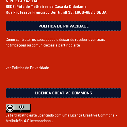
NIPC 513 742 140
SEDE:
Pólo de Telheiras da Casa da Cidadania
Rua Professor Francisco Gentil nº 33, 1600-622 LISBOA
POLÍTICA DE PRIVACIDADE
Como controlar os seus dados e deixar de receber eventuais
notificações ou comunicações a partir do site
ver
Política de Privacidade
LICENÇA CREATIVE COMMONS
Este trabalho está licenciado com uma Licença
Creative Commons -
Atribuição 4.0 Internacional
.