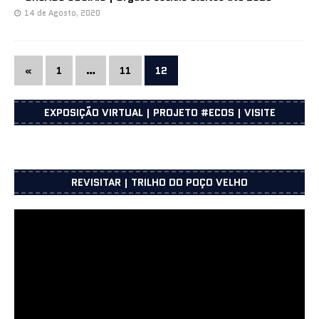
14 de Agosto, 2020
«
1
…
11
12
EXPOSIÇÃO VIRTUAL | PROJETO #ECOS | VISITE
REVISITAR | TRILHO DO POÇO VELHO
Reprodutor
de
vídeo