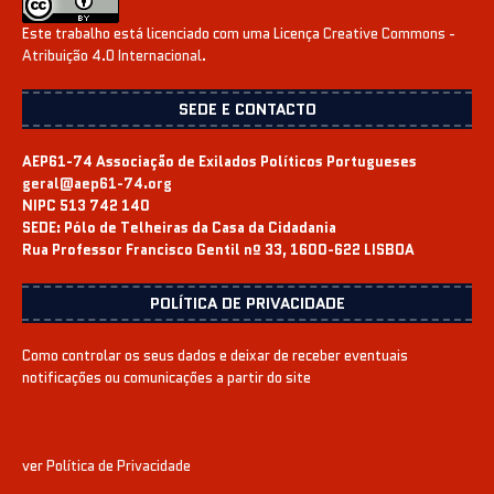
Este trabalho está licenciado com uma Licença
Creative Commons -
Atribuição 4.0 Internacional
.
SEDE E CONTACTO
AEP61-74 Associação de Exilados Políticos Portugueses
geral@aep61-74.org
NIPC 513 742 140
SEDE:
Pólo de Telheiras da Casa da Cidadania
Rua Professor Francisco Gentil nº 33, 1600-622 LISBOA
POLÍTICA DE PRIVACIDADE
Como controlar os seus dados e deixar de receber eventuais
notificações ou comunicações a partir do site
ver
Política de Privacidade