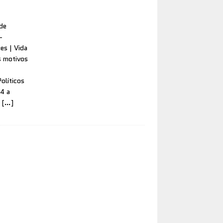
de
–
es | Vida
s motivos
olíticos
4 a
e
[…]