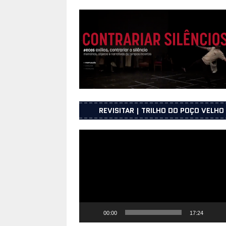
UNICEPE – Porto
INFORMAÇÕES
[ 25 de Junho, 2026 ]
Os presos pol
2025
INFORMAÇÕES
[ 23 de Julho, 2026 ]
Sessão de apr
julho 2026 na UNICEPE na cidade do
REVISITAR | TRILHO DO POÇO VELHO
Reprodutor
de
vídeo
00:00
17:24