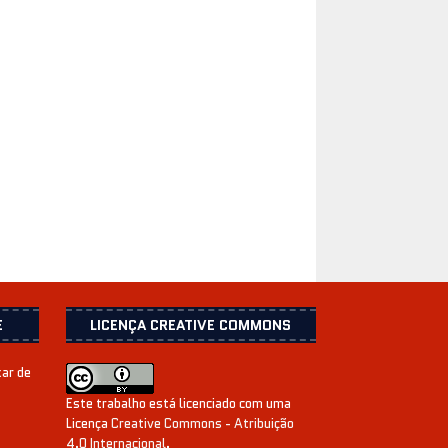
E
LICENÇA CREATIVE COMMONS
xar de
Este trabalho está licenciado com uma
Licença
Creative Commons - Atribuição
4.0 Internacional
.