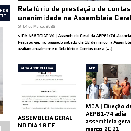
Relatório de prestação de conta
LHOS
unanimidade na Assembleia Gera
ETO
14 de Março, 2022
VIDA ASSOCIATIVA | Assembleia Geral da AEP61/74-Associaç
Realizou-se, no passado sábado dia 12 de março, a Assemblei
avaliam anualmente o Relatório e Contas que a
[…]
VIDA ASSOCIATIVA
AEP
M&A | Direção d
AEP61-74 adia
ASSEMBLEIA GERAL
assembleia gera
NO DIA 18 DE
março 2021