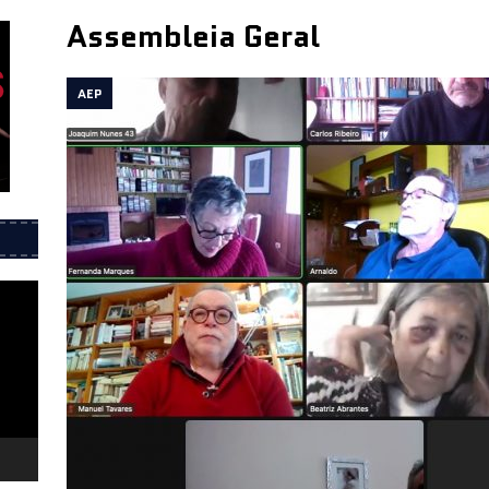
Assembleia Geral
íticos durante a ditadura – Biblioteca de Alcântara 29 de julho
AEP
esentação do livro 25 de Abril 1974, Onde estávamos? – 11 de
 Porto
INFORMAÇÕES