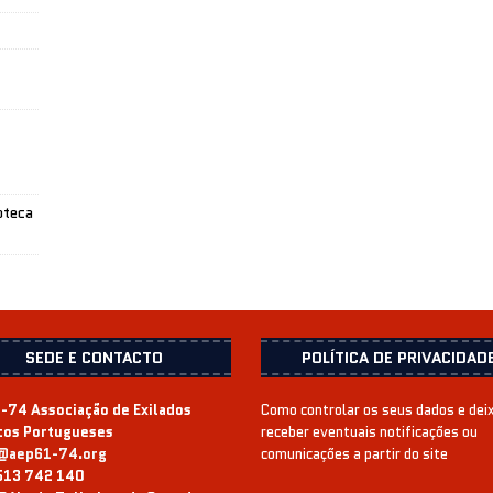
oteca
SEDE E CONTACTO
POLÍTICA DE PRIVACIDAD
-74 Associação de Exilados
Como controlar os seus dados e dei
icos Portugueses
receber eventuais notificações ou
@aep61-74.org
comunicações a partir do site
513 742 140