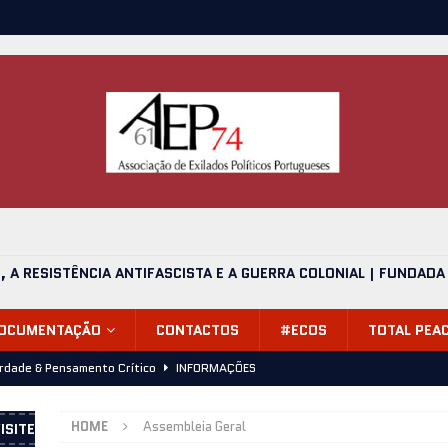
O, A RESISTÊNCIA ANTIFASCISTA E A GUERRA COLONIAL | FUNDADA
DOCUMENTAÇÃO
CONTACTOS
#ECOS
TOTAL PEA
erdade & Pensamento Crítico
INFORMAÇÕES
alvário, mais uma despedida (24.06.2026)
INFORMAÇÕES
HOME
Assembleia Geral
ISITE
de 1974, Onde Estávamos? – Apresentação 11 de Julho 2026,