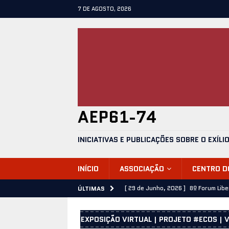
7 DE AGOSTO, 2026
AEP61-74
INICIATIVAS E PUBLICAÇÕES SOBRE O EXÍLI
INÍCIO
ASSOCIAÇÃO
CENTRO 
[ 29 de Junho, 2026 ]
8º Forum Lib
ÚLTIMAS
[ 28 de Junho, 2026 ]
José Emílio C
EXPOSIÇÃO VIRTUAL | PROJETO #ECOS | V
[ 25 de Junho, 2026 ]
25 de Abril 