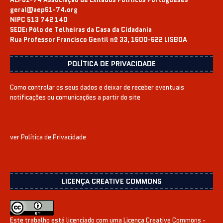
geral@aep61-74.org
NIPC 513 742 140
SEDE:
Pólo de Telheiras da Casa da Cidadania
Rua Professor Francisco Gentil nº 33, 1600-622 LISBOA
POLÍTICA DE PRIVACIDADE
Como controlar os seus dados e deixar de receber eventuais
notificações ou comunicações a partir do site
ver
Política de Privacidade
LICENÇA CREATIVE COMMONS
Este trabalho está licenciado com uma Licença
Creative Commons -