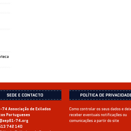
oteca
SEDE E CONTACTO
POLÍTICA DE PRIVACIDAD
-74 Associação de Exilados
Como controlar os seus dados e dei
icos Portugueses
receber eventuais notificações ou
@aep61-74.org
comunicações a partir do site
513 742 140