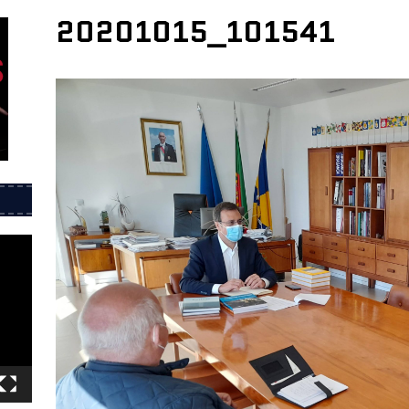
20201015_101541
íticos durante a ditadura – Biblioteca de Alcântara 29 de julho
esentação do livro 25 de Abril 1974, Onde estávamos? – 11 de
 Porto
INFORMAÇÕES