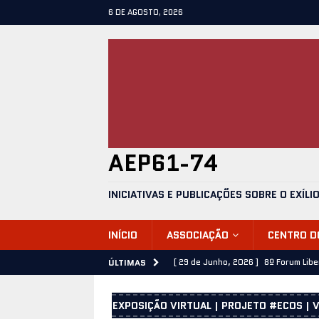
6 DE AGOSTO, 2026
AEP61-74
INICIATIVAS E PUBLICAÇÕES SOBRE O EXÍLI
INÍCIO
ASSOCIAÇÃO
CENTRO 
[ 29 de Junho, 2026 ]
8º Forum Lib
ÚLTIMAS
[ 28 de Junho, 2026 ]
José Emílio C
EXPOSIÇÃO VIRTUAL | PROJETO #ECOS | V
[ 25 de Junho, 2026 ]
25 de Abril 