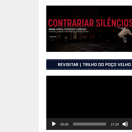
UNICEPE – Porto
INFORMAÇÕES
[ 25 de Junho, 2026 ]
Os presos pol
2025
INFORMAÇÕES
[ 23 de Julho, 2026 ]
Sessão de apr
julho 2026 na UNICEPE na cidade do
REVISITAR | TRILHO DO POÇO VELHO
Reprodutor
de
vídeo
00:00
17:24