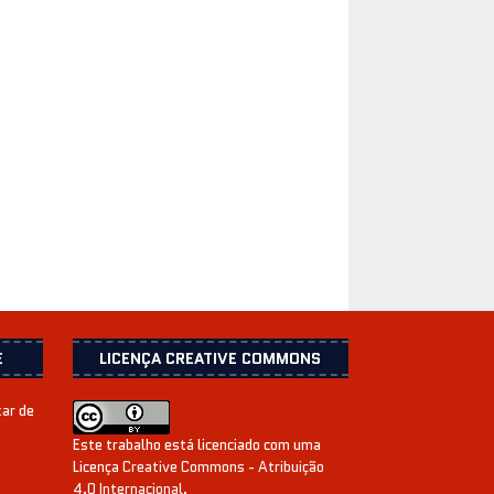
E
LICENÇA CREATIVE COMMONS
xar de
Este trabalho está licenciado com uma
Licença
Creative Commons - Atribuição
4.0 Internacional
.