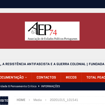
O, A RESISTÊNCIA ANTIFASCISTA E A GUERRA COLONIAL | FUNDADA
DOCUMENTAÇÃO
CONTACTOS
#ECOS
TOTAL PEA
erdade & Pensamento Crítico
INFORMAÇÕES
alvário, mais uma despedida (24.06.2026)
INFORMAÇÕES
HOME
Media
20201015_101541
ISITE
de 1974, Onde Estávamos? – Apresentação 11 de Julho 2026,