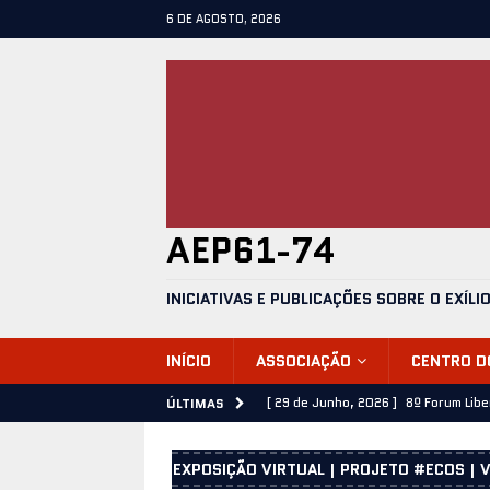
6 DE AGOSTO, 2026
AEP61-74
INICIATIVAS E PUBLICAÇÕES SOBRE O EXÍLI
INÍCIO
ASSOCIAÇÃO
CENTRO 
[ 29 de Junho, 2026 ]
8º Forum Lib
ÚLTIMAS
[ 28 de Junho, 2026 ]
José Emílio C
EXPOSIÇÃO VIRTUAL | PROJETO #ECOS | V
[ 25 de Junho, 2026 ]
25 de Abril 