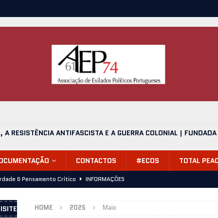
O, A RESISTÊNCIA ANTIFASCISTA E A GUERRA COLONIAL | FUNDADA
DOCUMENTAÇÃO
CONTACTOS
#ECOS
TOTAL PEA
erdade & Pensamento Crítico
INFORMAÇÕES
alvário, mais uma despedida (24.06.2026)
INFORMAÇÕES
HOME
2025
Maio
ISITE
de 1974, Onde Estávamos? – Apresentação 11 de Julho 2026,