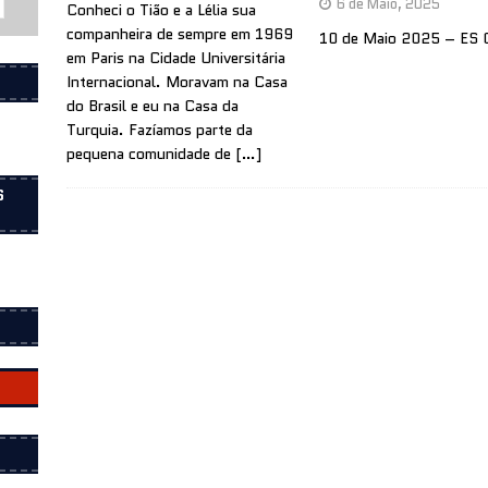
6 de Maio, 2025
Conheci o Tião e a Lélia sua
companheira de sempre em 1969
10 de Maio 2025 – ES
em Paris na Cidade Universitária
Internacional. Moravam na Casa
do Brasil e eu na Casa da
Turquia. Fazíamos parte da
pequena comunidade de
[…]
S