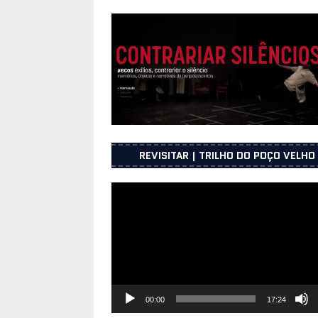
UNICEPE – Porto
INFORMAÇÕES
[ 25 de Junho, 2026 ]
Os presos pol
2025
INFORMAÇÕES
[ 23 de Julho, 2026 ]
Sessão de apr
julho 2026 na UNICEPE na cidade do
REVISITAR | TRILHO DO POÇO VELHO
Reprodutor
de
vídeo
00:00
17:24