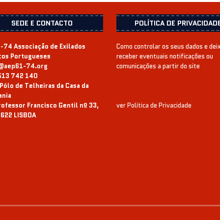
SEDE E CONTACTO
POLÍTICA DE PRIVACIDAD
-74 Associação de Exilados
Como controlar os seus dados e dei
icos Portugueses
receber eventuais notificações ou
@aep61-74.org
comunicações a partir do site
513 742 140
Pólo de Telheiras da Casa da
ania
ofessor Francisco Gentil nº 33,
ver
Política de Privacidade
622 LISBOA