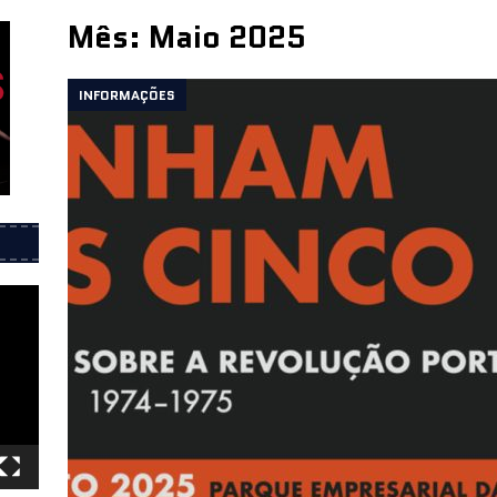
Mês:
Maio 2025
íticos durante a ditadura – Biblioteca de Alcântara 29 de julho
INFORMAÇÕES
esentação do livro 25 de Abril 1974, Onde estávamos? – 11 de
 Porto
INFORMAÇÕES