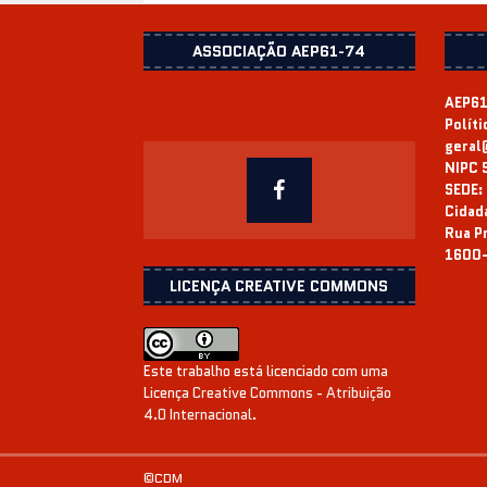
ASSOCIAÇÃO AEP61-74
AEP61
Polít
geral
NIPC 
SEDE:
Cidad
Rua Pr
1600-
LICENÇA CREATIVE COMMONS
Este trabalho está licenciado com uma
Licença
Creative Commons - Atribuição
4.0 Internacional
.
©CDM