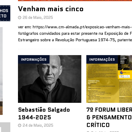
Venham mais cinco
LHOS
ETO
26 de Maio, 2025
ver em: https://www.cm-almada.pt/exposicao-venham-mais-c
fotógrafos convidados para estar presente na Exposição de 
Estrangeiro sobre a Revolução Portuguesa 1974-75, patente
INFORMAÇÕES
INFORMAÇÕES
Sebastião Salgado
7º FORUM LIBE
1944-2025
& PENSAMENTO
CRÍTICO
24 de Maio, 2025