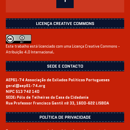
LICENÇA CREATIVE COMMONS
Este trabalho está licenciado com uma Licença
Creative Commons -
Atribuição 4.0 Internacional
.
SEDE E CONTACTO
AEP61-74 Associação de Exilados Políticos Portugueses
geral@aep61-74.org
NIPC 513 742 140
SEDE:
Pólo de Telheiras da Casa da Cidadania
Rua Professor Francisco Gentil nº 33, 1600-622 LISBOA
POLÍTICA DE PRIVACIDADE