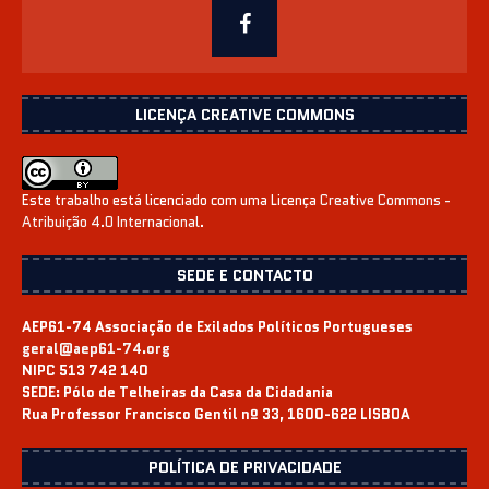
LICENÇA CREATIVE COMMONS
Este trabalho está licenciado com uma Licença
Creative Commons -
Atribuição 4.0 Internacional
.
SEDE E CONTACTO
AEP61-74 Associação de Exilados Políticos Portugueses
geral@aep61-74.org
NIPC 513 742 140
SEDE:
Pólo de Telheiras da Casa da Cidadania
Rua Professor Francisco Gentil nº 33, 1600-622 LISBOA
POLÍTICA DE PRIVACIDADE