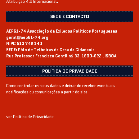
Atribuição 4.0 Internacional
.
SEDE E CONTACTO
AEP61-74 Associação de Exilados Políticos Portugueses
geral@aep61-74.org
NIPC 513 742 140
SEDE:
Pólo de Telheiras da Casa da Cidadania
Rua Professor Francisco Gentil nº 33, 1600-622 LISBOA
POLÍTICA DE PRIVACIDADE
Como controlar os seus dados e deixar de receber eventuais
notificações ou comunicações a partir do site
ver
Política de Privacidade