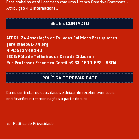
Este trabalho está licenciado com uma Licença
Creative Commons -
Atribuição 4.0 Internacional
.
SEDE E CONTACTO
AEP61-74 Associação de Exilados Políticos Portugueses
geral@aep61-74.org
NIPC 513 742 140
SEDE:
Pólo de Telheiras da Casa da Cidadania
Rua Professor Francisco Gentil nº 33, 1600-622 LISBOA
POLÍTICA DE PRIVACIDADE
Como controlar os seus dados e deixar de receber eventuais
notificações ou comunicações a partir do site
ver
Política de Privacidade