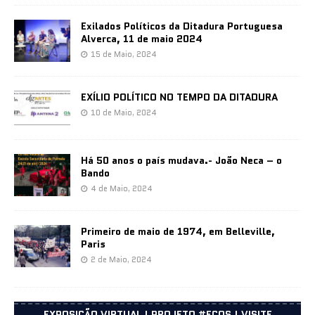
Exilados Políticos da Ditadura Portuguesa
Alverca, 11 de maio 2024
15 de Maio, 2024
EXÍLIO POLÍTICO NO TEMPO DA DITADURA
10 de Maio, 2024
Há 50 anos o país mudava.- João Neca – o
Bando
4 de Maio, 2024
Primeiro de maio de 1974, em Belleville,
Paris
2 de Maio, 2024
EXPOSIÇÃO VIRTUAL | PROJETO #ECOS | VISITE