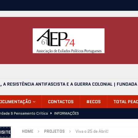
O, A RESISTÊNCIA ANTIFASCISTA E A GUERRA COLONIAL | FUNDADA
DOCUMENTAÇÃO
CONTACTOS
#ECOS
TOTAL PEA
erdade & Pensamento Crítico
INFORMAÇÕES
alvário, mais uma despedida (24.06.2026)
INFORMAÇÕES
HOME
PROJETOS
Viva o 25 de Abril!
ISITE
de 1974, Onde Estávamos? – Apresentação 11 de Julho 2026,