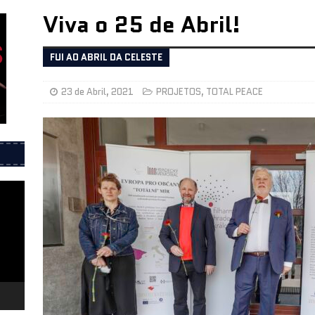
Viva o 25 de Abril!
íticos durante a ditadura – Biblioteca de Alcântara 29 de julho
FUI AO ABRIL DA CELESTE
esentação do livro 25 de Abril 1974, Onde estávamos? – 11 de
23 de Abril, 2021
PROJETOS
,
TOTAL PEACE
 Porto
INFORMAÇÕES