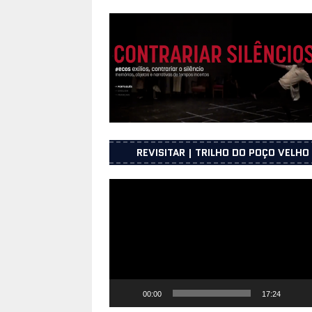
UNICEPE – Porto
INFORMAÇÕES
[ 25 de Junho, 2026 ]
Os presos pol
2025
INFORMAÇÕES
[ 23 de Julho, 2026 ]
Sessão de apr
julho 2026 na UNICEPE na cidade do
REVISITAR | TRILHO DO POÇO VELHO
Reprodutor
de
vídeo
00:00
17:24