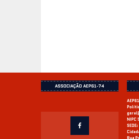
ASSOCIAÇÃO AEP61-74
AEP61
Polít
geral
NIPC 
SEDE:
Cidad
Rua Pr