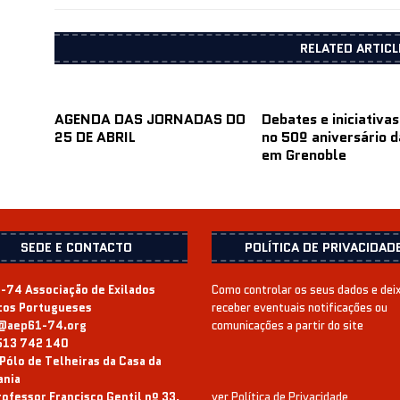
RELATED ARTICL
AGENDA DAS JORNADAS DO
Debates e iniciativas
25 DE ABRIL
no 50º aniversário 
em Grenoble
SEDE E CONTACTO
POLÍTICA DE PRIVACIDAD
-74 Associação de Exilados
Como controlar os seus dados e dei
icos Portugueses
receber eventuais notificações ou
@aep61-74.org
comunicações a partir do site
513 742 140
Pólo de Telheiras da Casa da
ania
ofessor Francisco Gentil nº 33,
ver
Política de Privacidade