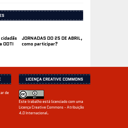
ES
 cidadãs
JORNADAS DO 25 DE ABRIL,
da ODTI
como participar?
E
LICENÇA CREATIVE COMMONS
xar de
Este trabalho está licenciado com uma
Licença
Creative Commons - Atribuição
4.0 Internacional
.