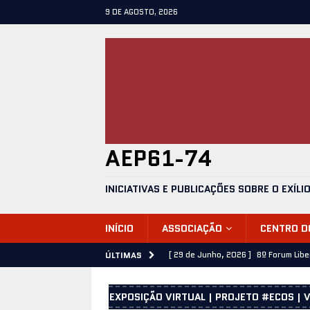
9 DE AGOSTO, 2026
AEP61-74
INICIATIVAS E PUBLICAÇÕES SOBRE O EXÍLI
INÍCIO
ASSOCIAÇÃO
CENTRO 
[ 29 de Junho, 2026 ]
8º Forum Lib
ÚLTIMAS
[ 28 de Junho, 2026 ]
José Emílio C
EXPOSIÇÃO VIRTUAL | PROJETO #ECOS | V
[ 25 de Junho, 2026 ]
25 de Abril 